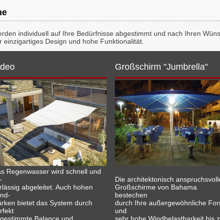
me
en individuell auf Ihre Bedürfnisse abgestimmt und nach Ihren Wünsc
einzigartiges Design und hohe Funktionalität.
ideo
Großschirm "Jumbrella"
s Regenwasser wird schnell und
-
Die architektonisch anspruchsvol
rlässig abgeleitet. Auch hohen
Großschirme von Bahama
nd-
bestechen
ärken bietet das System durch
durch Ihre außergewöhnliche Fo
rfekt
und
gestimmte Balance und
sehr hohe Windbelastbarkeit bis 