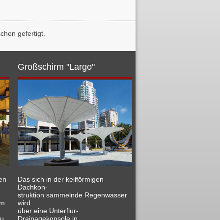
hen gefertigt.
Großschirm "Largo"
len
Das sich in der keilförmigen
Dachkon-
struktion sammelnde Regenwasser
rm
wird
über eine Unterflur-
zu
Drainagekonsole in