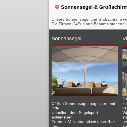
Sonnensegel & Großschir
Unsere Sonnensegel und Großschirme werd
Die Firmen C4Sun und Bahama stehen für 
Sonnensegel
V
Da
C4Sun Sonnensegel begeistern mit
zu
indi-
ve
viduellen, dem Segelsport
Wi
entliehenen
st
Formen. Vollautomatisch ausrollbar
pe
ver-
ab